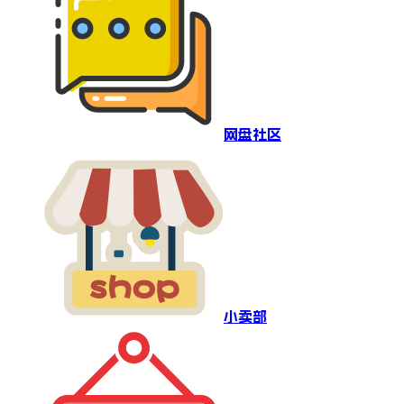
网盘社区
小卖部