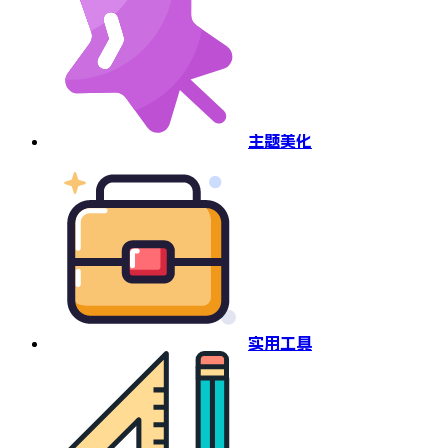
主题美化
实用工具