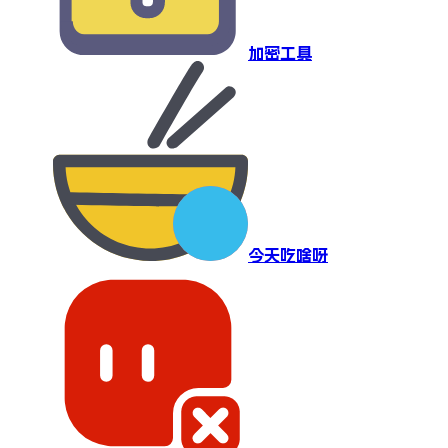
加密工具
今天吃啥呀