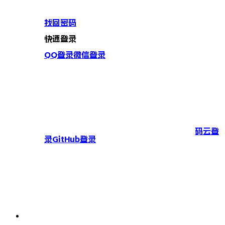
找回密码
快速登录
QQ登录
微信登录
码云登
录
GitHub登录