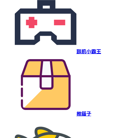
联机小霸王
推箱子