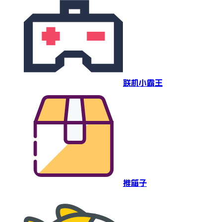
联机小霸王
推箱子