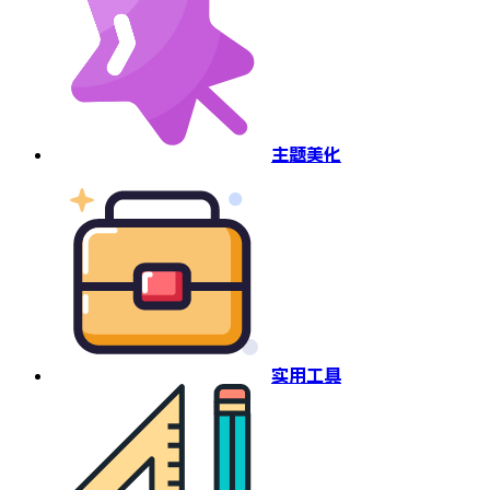
主题美化
实用工具