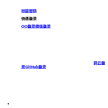
找回密码
快速登录
QQ登录
微信登录
码云登
录
GitHub登录