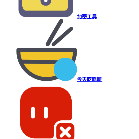
加密工具
今天吃啥呀