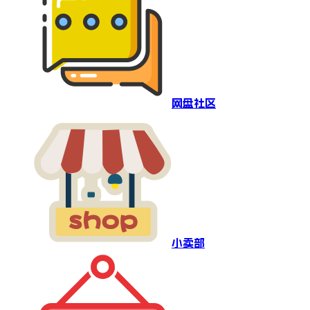
网盘社区
小卖部