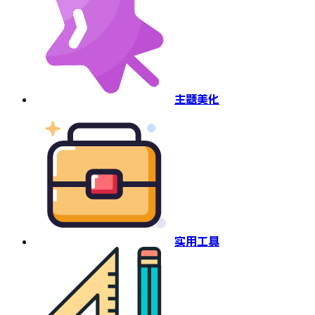
主题美化
实用工具