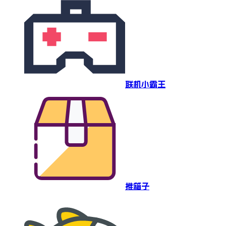
联机小霸王
推箱子