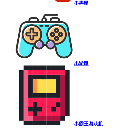
小黑屋
小游戏
小霸王游戏机