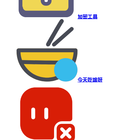
加密工具
今天吃啥呀