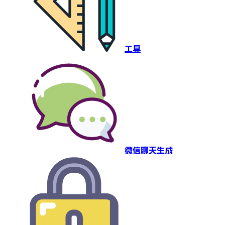
工具
微信聊天生成