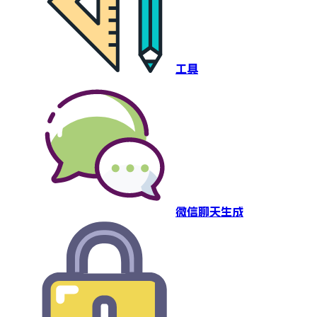
工具
微信聊天生成