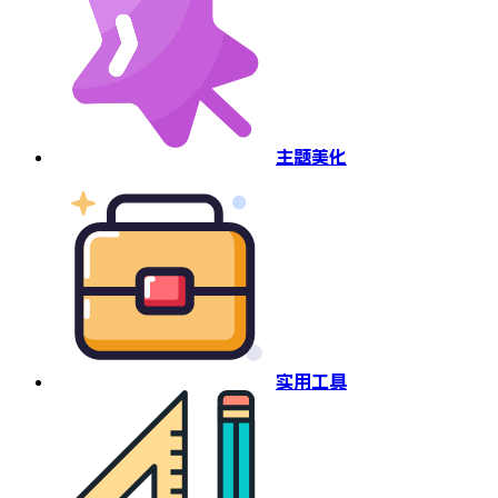
主题美化
实用工具