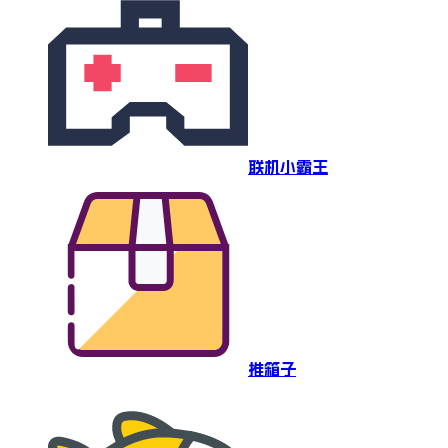
联机小霸王
推箱子