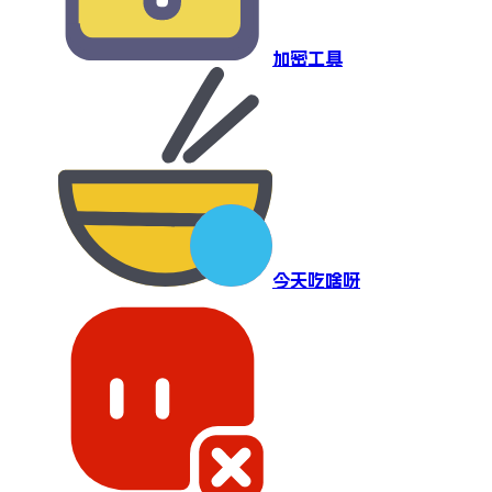
加密工具
今天吃啥呀