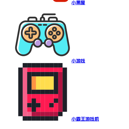
小黑屋
小游戏
小霸王游戏机