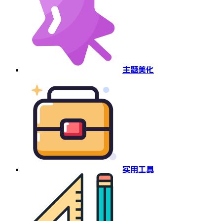
主题美化
实用工具