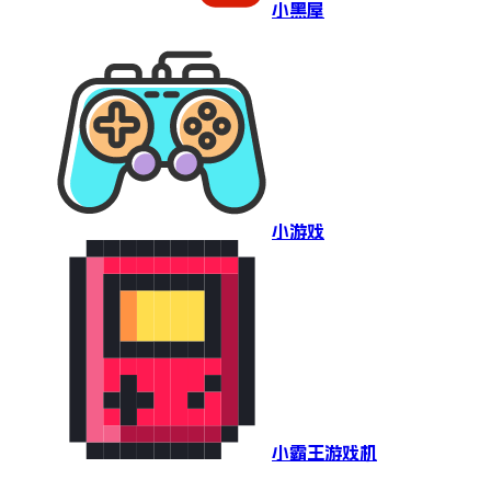
小黑屋
小游戏
小霸王游戏机