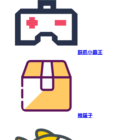
联机小霸王
推箱子