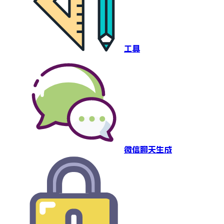
工具
微信聊天生成