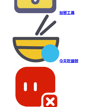
加密工具
今天吃啥呀