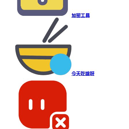
加密工具
今天吃啥呀