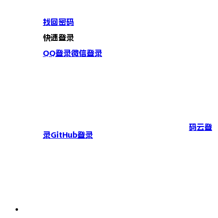
找回密码
快速登录
QQ登录
微信登录
码云登
录
GitHub登录