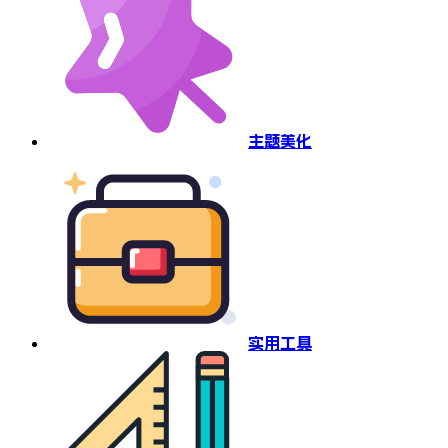
主题美化
实用工具