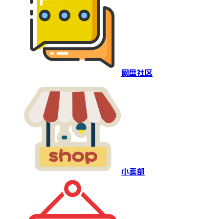
网盘社区
小卖部