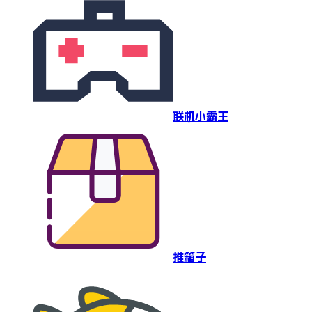
联机小霸王
推箱子