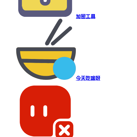
加密工具
今天吃啥呀