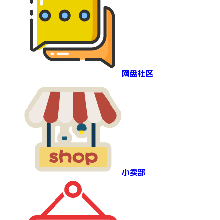
网盘社区
小卖部