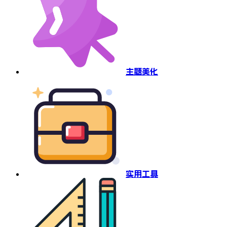
主题美化
实用工具