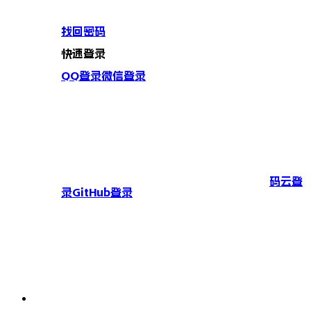
找回密码
快速登录
QQ登录
微信登录
码云登
录
GitHub登录