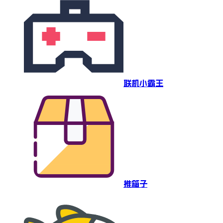
联机小霸王
推箱子