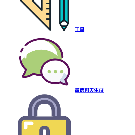
工具
微信聊天生成