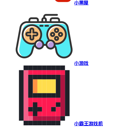
小黑屋
小游戏
小霸王游戏机