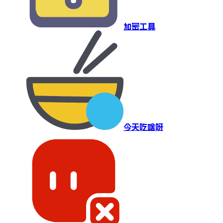
加密工具
今天吃啥呀