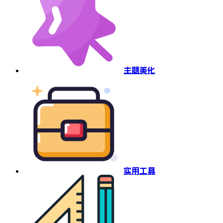
主题美化
实用工具