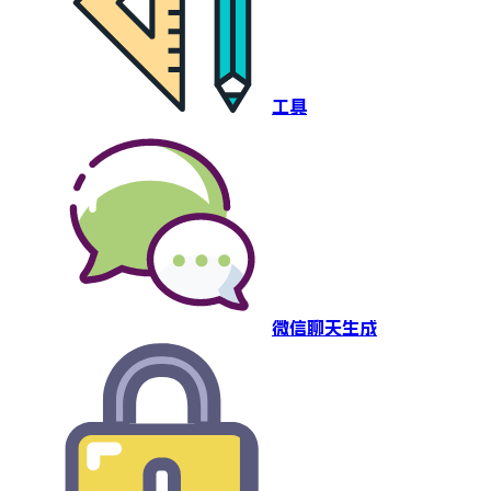
工具
微信聊天生成