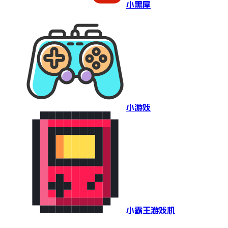
小黑屋
小游戏
小霸王游戏机