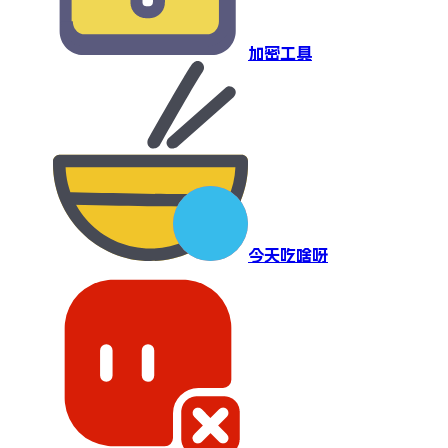
加密工具
今天吃啥呀