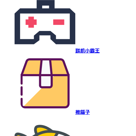
联机小霸王
推箱子