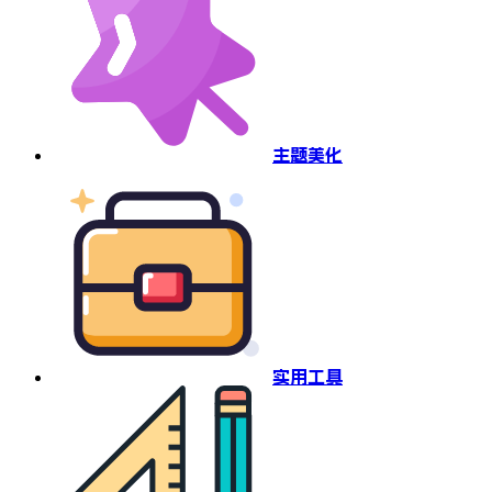
主题美化
实用工具