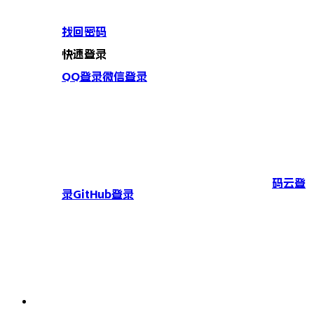
找回密码
快速登录
QQ登录
微信登录
码云登
录
GitHub登录