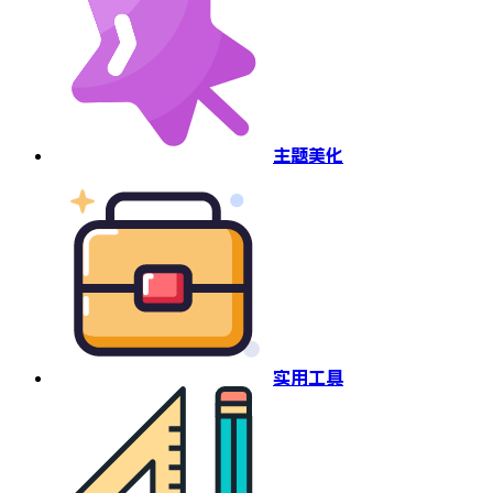
主题美化
实用工具