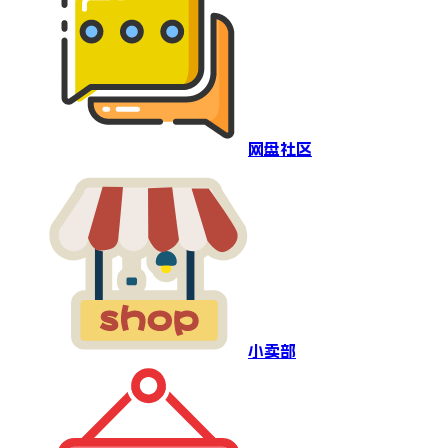
网盘社区
小卖部