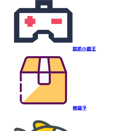
联机小霸王
推箱子