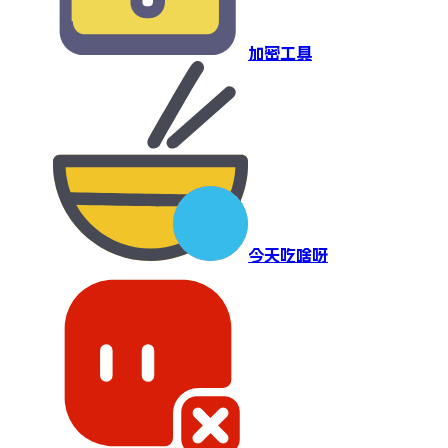
加密工具
今天吃啥呀