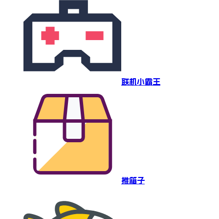
联机小霸王
推箱子