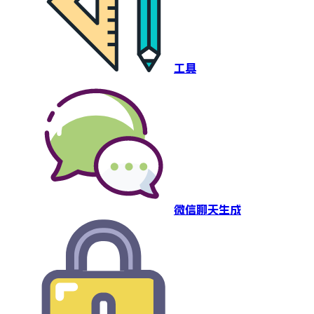
工具
微信聊天生成