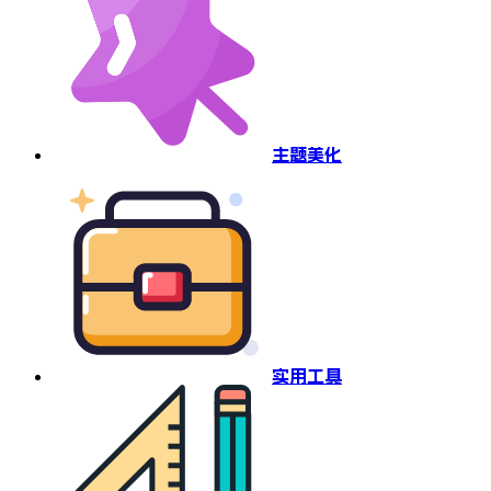
主题美化
实用工具