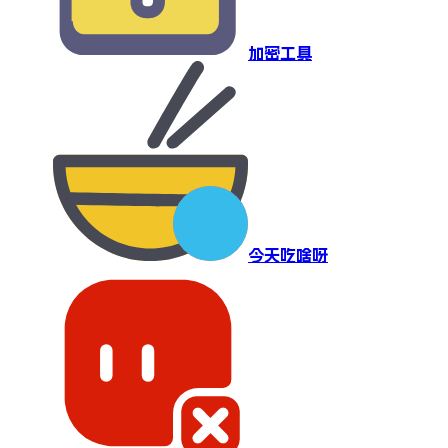
加密工具
今天吃啥呀