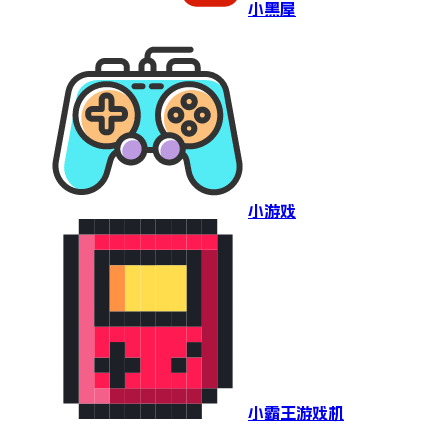
小黑屋
小游戏
小霸王游戏机