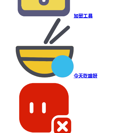
加密工具
今天吃啥呀