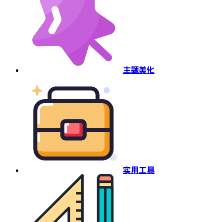
主题美化
实用工具