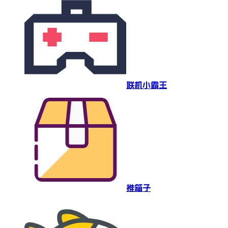
联机小霸王
推箱子