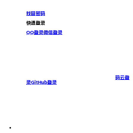
找回密码
快速登录
QQ登录
微信登录
码云登
录
GitHub登录