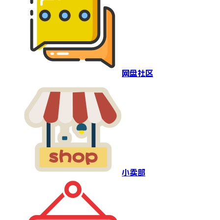
网盘社区
小卖部