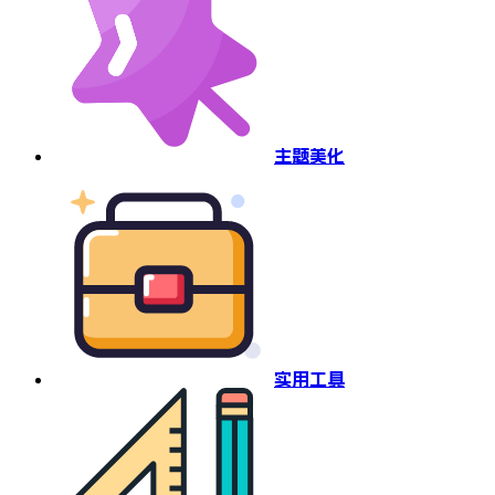
主题美化
实用工具