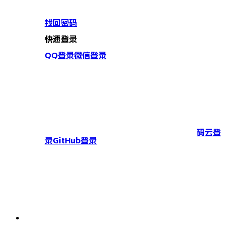
找回密码
快速登录
QQ登录
微信登录
码云登
录
GitHub登录