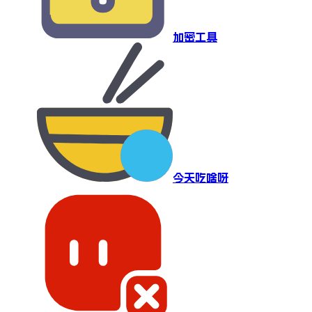
加密工具
今天吃啥呀