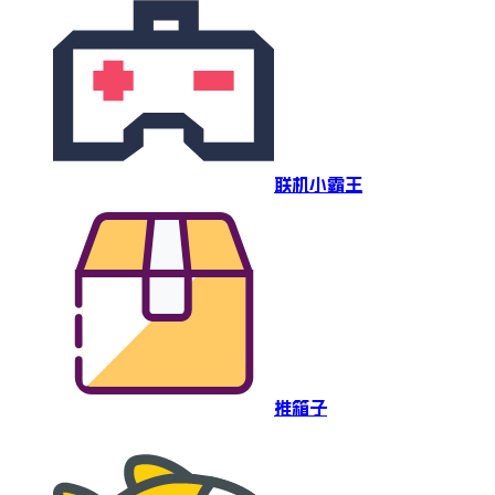
联机小霸王
推箱子