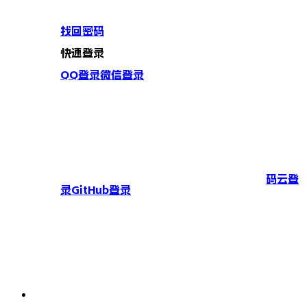
找回密码
快速登录
QQ登录
微信登录
码云登
录
GitHub登录