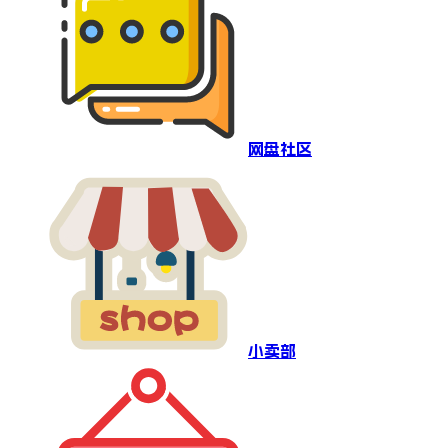
网盘社区
小卖部