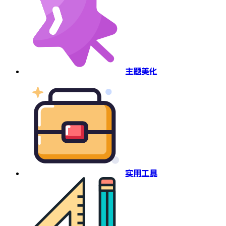
主题美化
实用工具