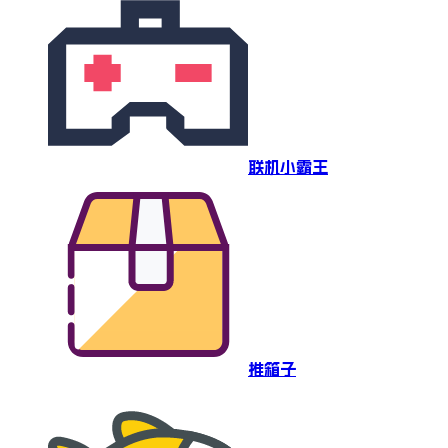
联机小霸王
推箱子