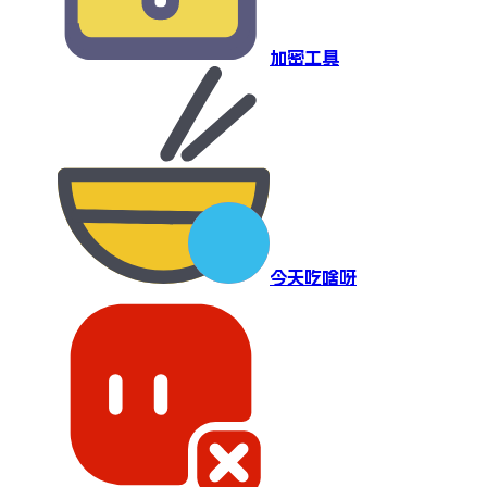
加密工具
今天吃啥呀