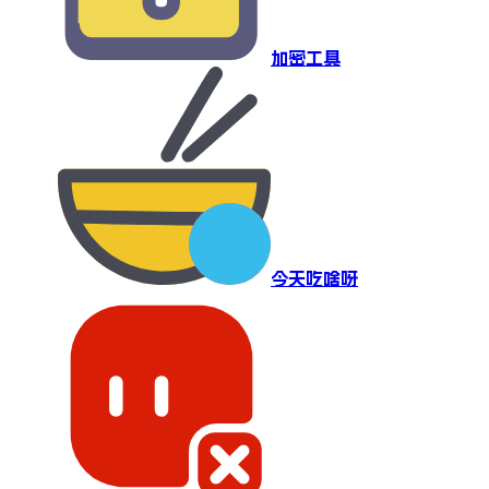
加密工具
今天吃啥呀