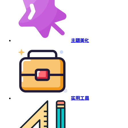
主题美化
实用工具