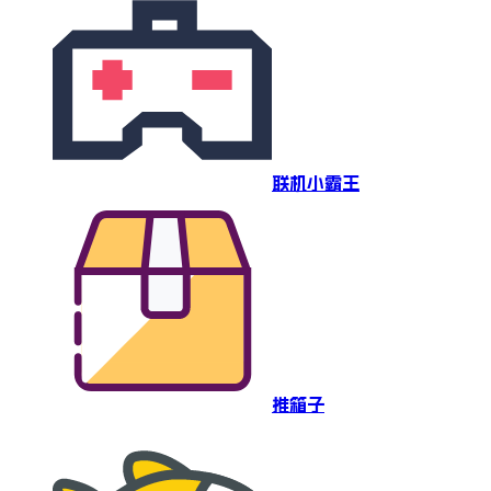
联机小霸王
推箱子