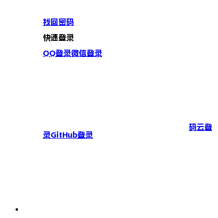
找回密码
快速登录
QQ登录
微信登录
码云登
录
GitHub登录