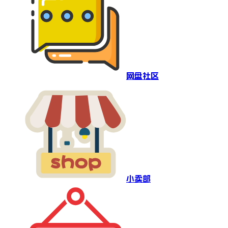
网盘社区
小卖部