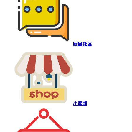
网盘社区
小卖部