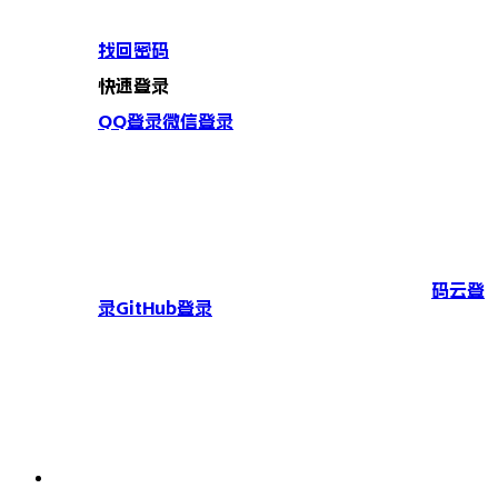
找回密码
快速登录
QQ登录
微信登录
码云登
录
GitHub登录