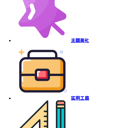
主题美化
实用工具