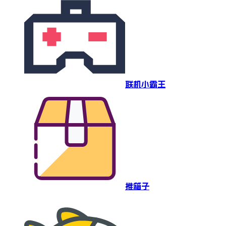
联机小霸王
推箱子