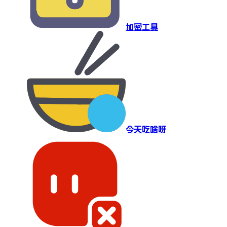
加密工具
今天吃啥呀