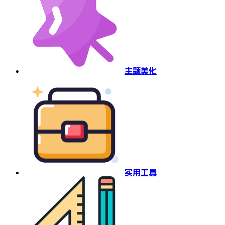
主题美化
实用工具