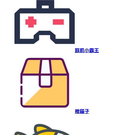
联机小霸王
推箱子