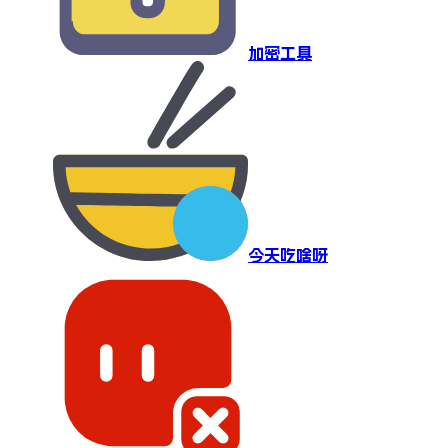
加密工具
今天吃啥呀