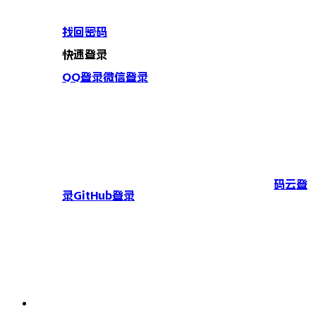
找回密码
快速登录
QQ登录
微信登录
码云登
录
GitHub登录