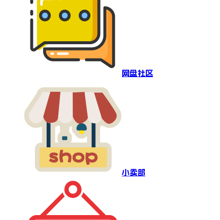
网盘社区
小卖部