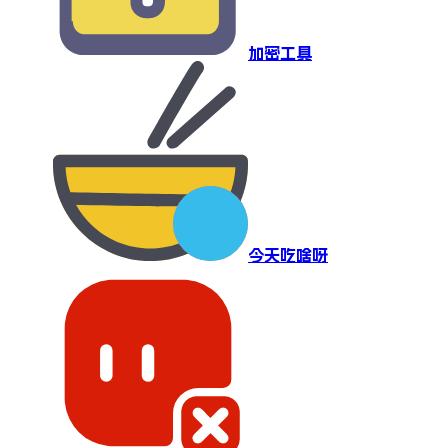
加密工具
今天吃啥呀