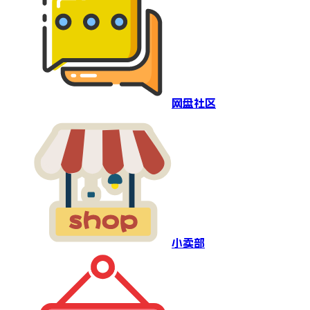
网盘社区
小卖部