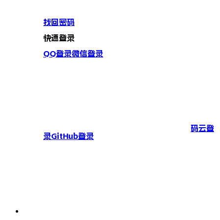
找回密码
快速登录
QQ登录
微信登录
码云登
录
GitHub登录