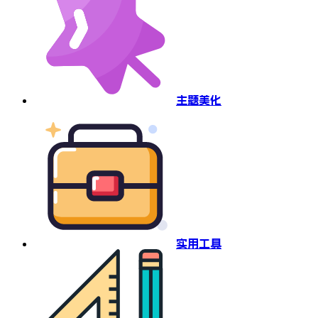
主题美化
实用工具