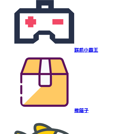
联机小霸王
推箱子