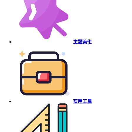
主题美化
实用工具