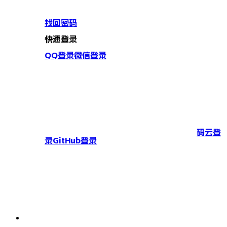
找回密码
快速登录
QQ登录
微信登录
码云登
录
GitHub登录