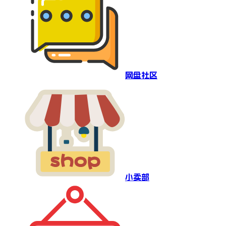
网盘社区
小卖部