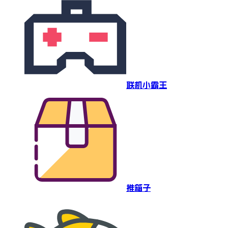
联机小霸王
推箱子