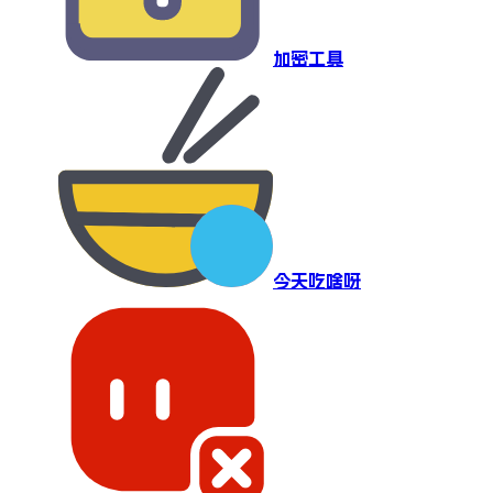
加密工具
今天吃啥呀