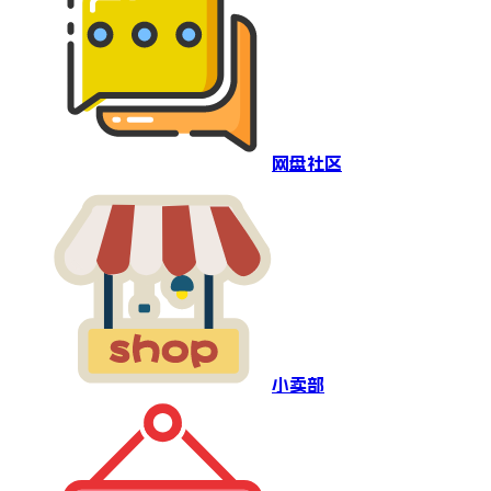
网盘社区
小卖部