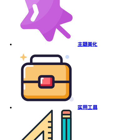
主题美化
实用工具