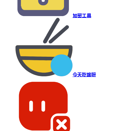
加密工具
今天吃啥呀