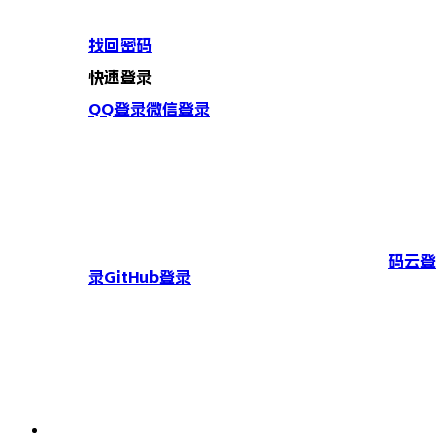
找回密码
快速登录
QQ登录
微信登录
码云登
录
GitHub登录