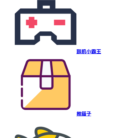
联机小霸王
推箱子