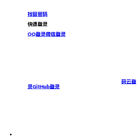
找回密码
快速登录
QQ登录
微信登录
码云登
录
GitHub登录