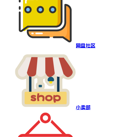
网盘社区
小卖部