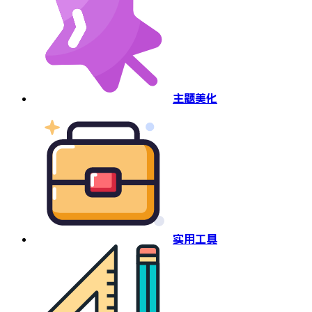
主题美化
实用工具