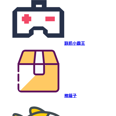
联机小霸王
推箱子