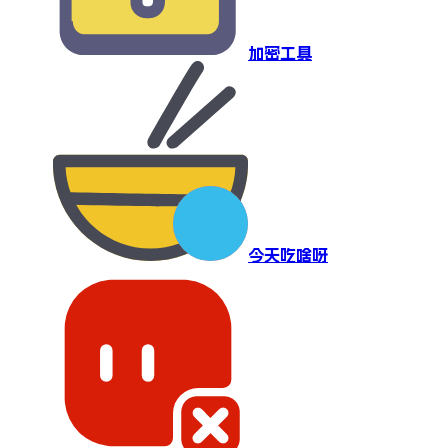
加密工具
今天吃啥呀