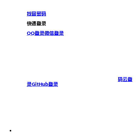
找回密码
快速登录
QQ登录
微信登录
码云登
录
GitHub登录