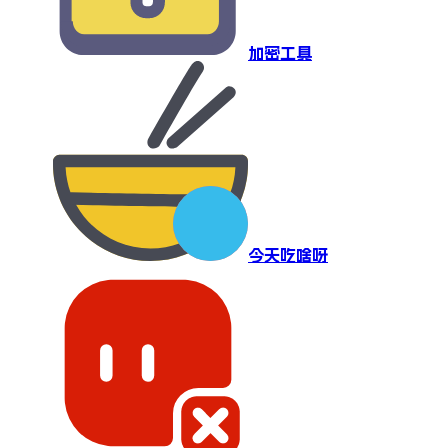
加密工具
今天吃啥呀