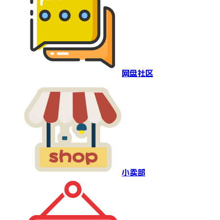
网盘社区
小卖部