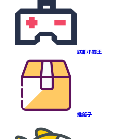
联机小霸王
推箱子