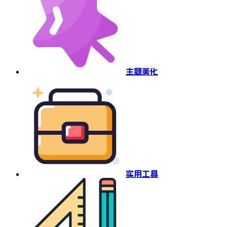
主题美化
实用工具