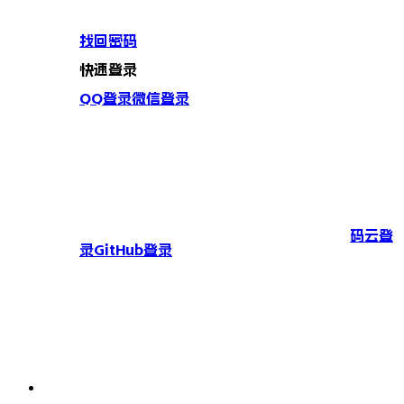
找回密码
快速登录
QQ登录
微信登录
码云登
录
GitHub登录