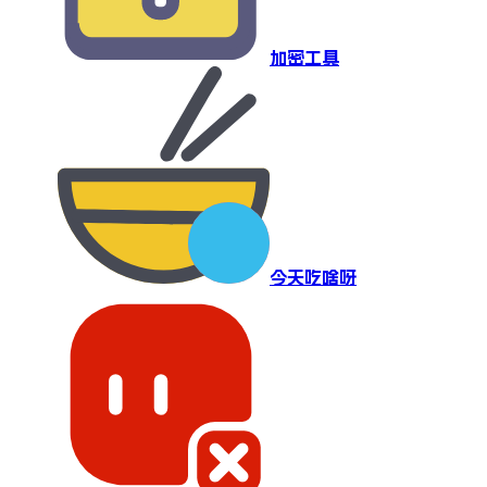
加密工具
今天吃啥呀