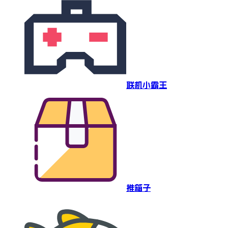
联机小霸王
推箱子