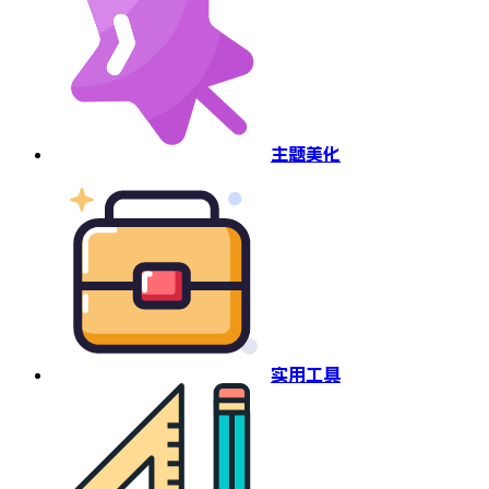
主题美化
实用工具