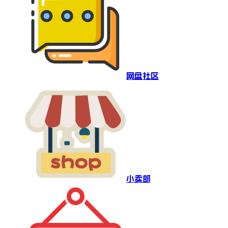
网盘社区
小卖部