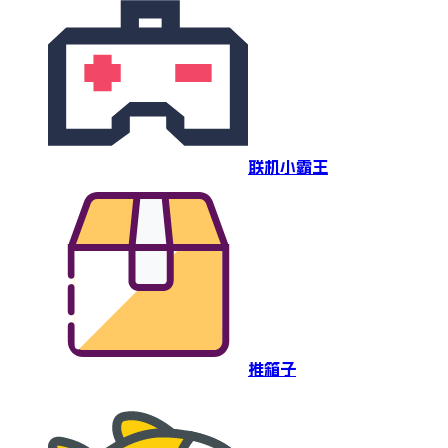
联机小霸王
推箱子