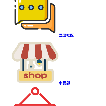
网盘社区
小卖部