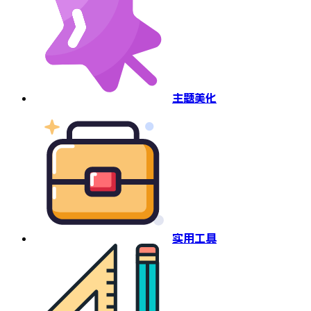
主题美化
实用工具