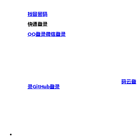
找回密码
快速登录
QQ登录
微信登录
码云登
录
GitHub登录