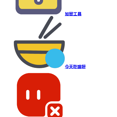
加密工具
今天吃啥呀