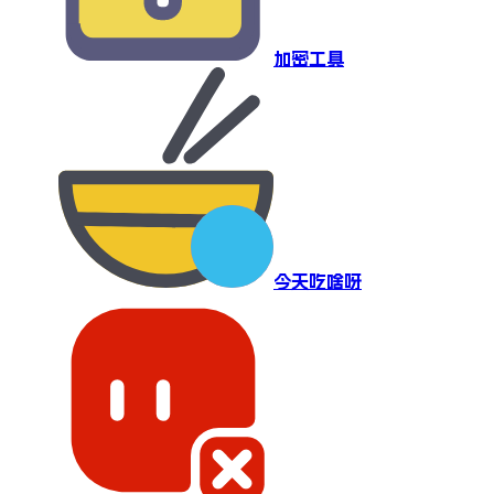
加密工具
今天吃啥呀