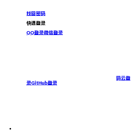
找回密码
快速登录
QQ登录
微信登录
码云登
录
GitHub登录