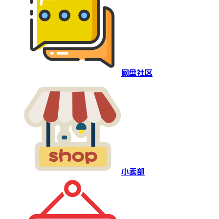
网盘社区
小卖部