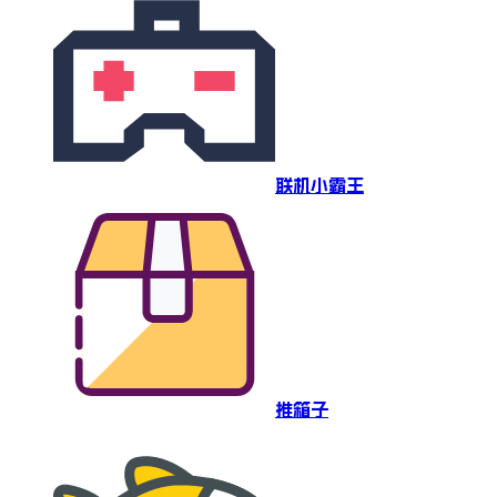
联机小霸王
推箱子