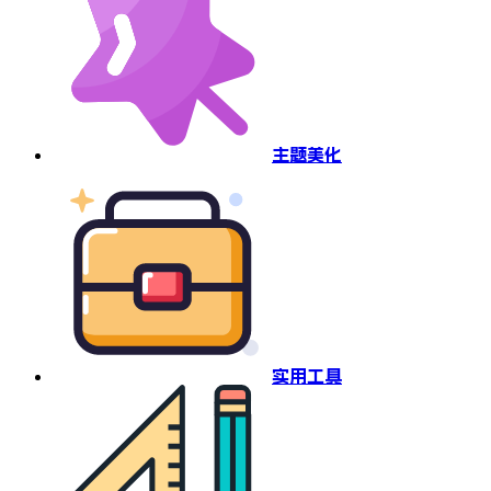
主题美化
实用工具