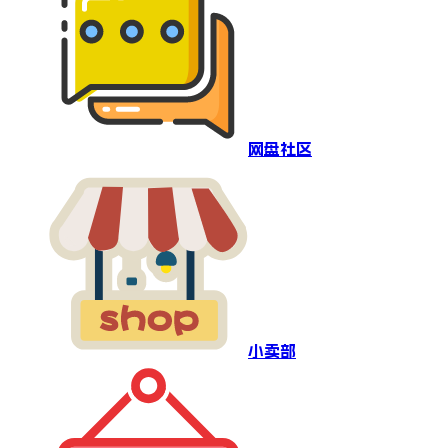
网盘社区
小卖部