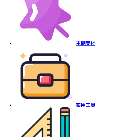
主题美化
实用工具