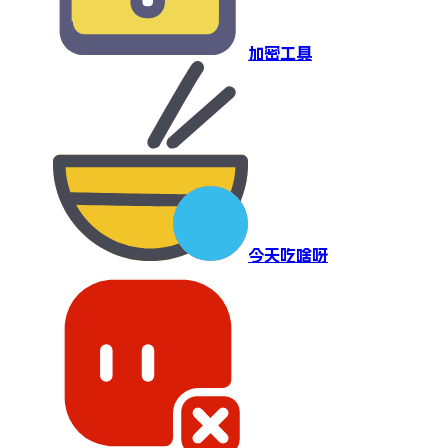
加密工具
今天吃啥呀