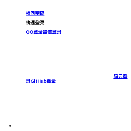
找回密码
快速登录
QQ登录
微信登录
码云登
录
GitHub登录