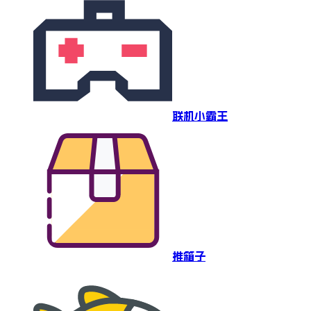
联机小霸王
推箱子