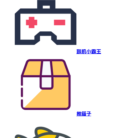
联机小霸王
推箱子