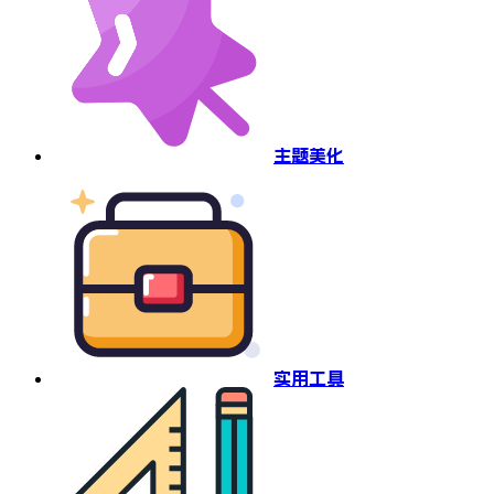
主题美化
实用工具