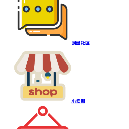
网盘社区
小卖部