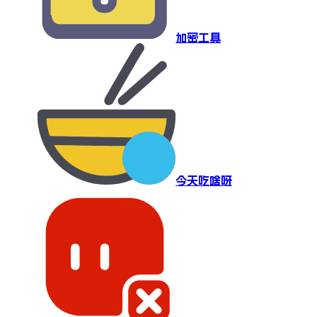
加密工具
今天吃啥呀