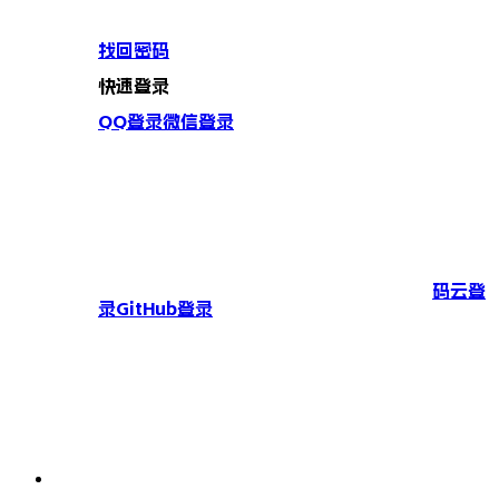
找回密码
快速登录
QQ登录
微信登录
码云登
录
GitHub登录