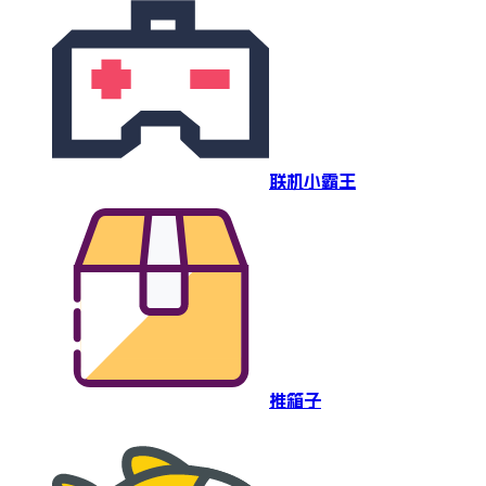
联机小霸王
推箱子