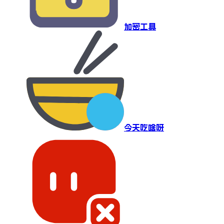
加密工具
今天吃啥呀