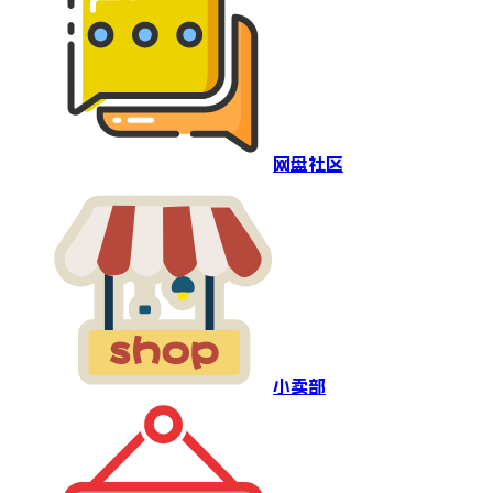
网盘社区
小卖部