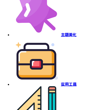
主题美化
实用工具