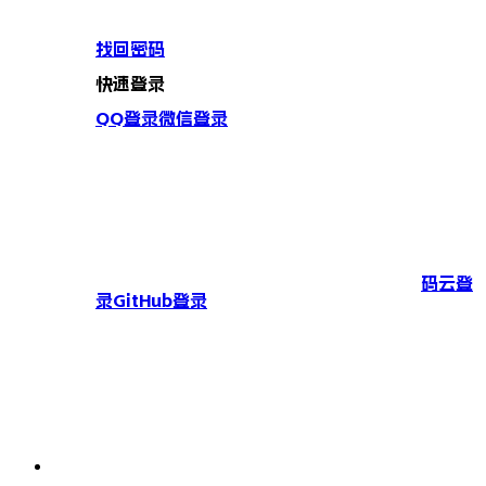
找回密码
快速登录
QQ登录
微信登录
码云登
录
GitHub登录