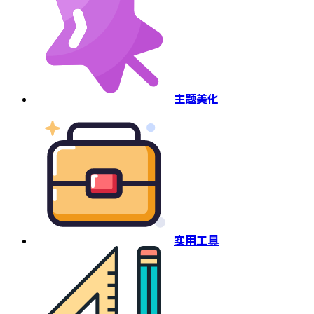
主题美化
实用工具