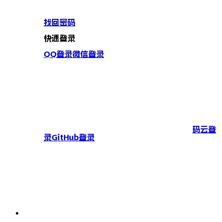
找回密码
快速登录
QQ登录
微信登录
码云登
录
GitHub登录