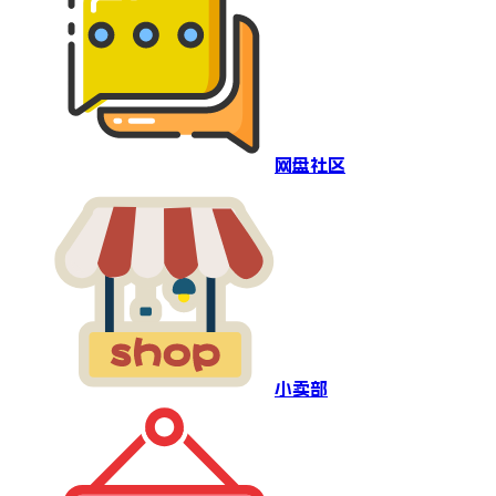
网盘社区
小卖部