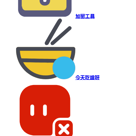
加密工具
今天吃啥呀