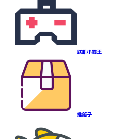
联机小霸王
推箱子