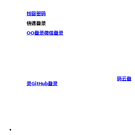
找回密码
快速登录
QQ登录
微信登录
码云登
录
GitHub登录