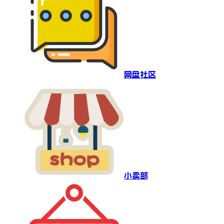
网盘社区
小卖部