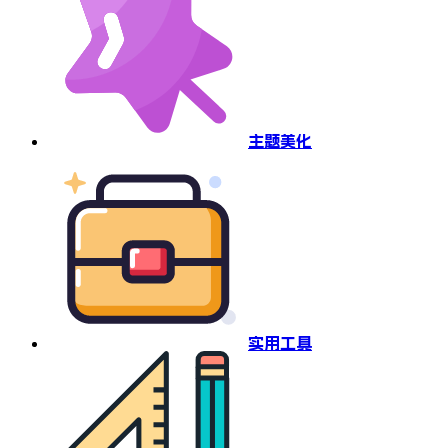
主题美化
实用工具