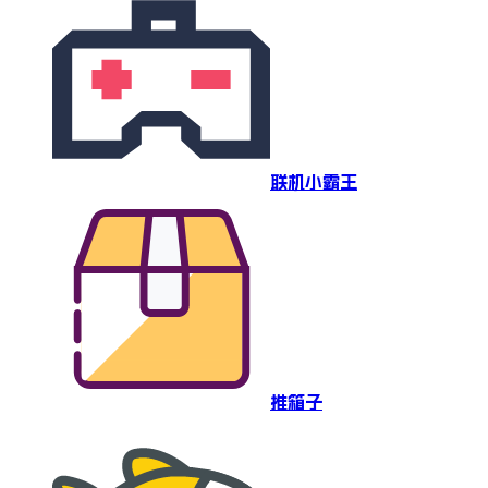
联机小霸王
推箱子