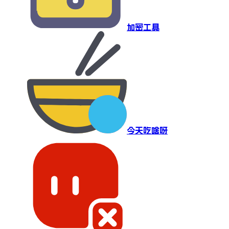
加密工具
今天吃啥呀