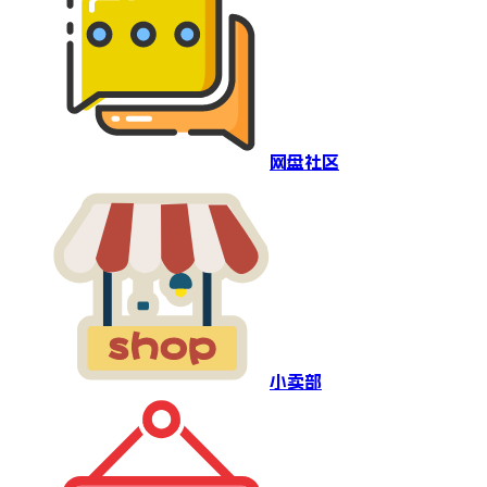
网盘社区
小卖部