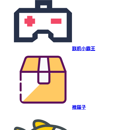
联机小霸王
推箱子