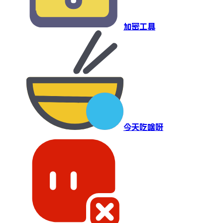
加密工具
今天吃啥呀