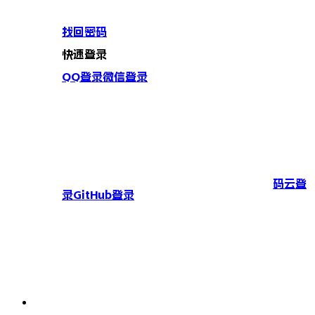
找回密码
快速登录
QQ登录
微信登录
码云登
录
GitHub登录