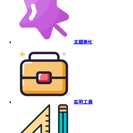
主题美化
实用工具