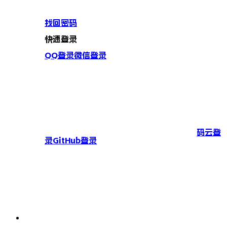
找回密码
快速登录
QQ登录
微信登录
码云登
录
GitHub登录