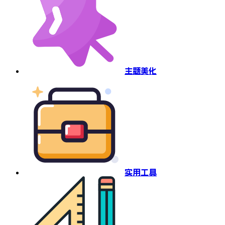
主题美化
实用工具