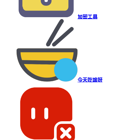
加密工具
今天吃啥呀