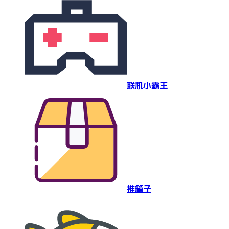
联机小霸王
推箱子