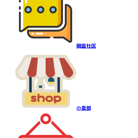
网盘社区
小卖部