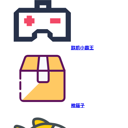
联机小霸王
推箱子