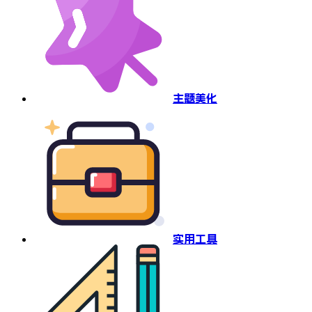
主题美化
实用工具