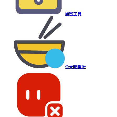
加密工具
今天吃啥呀