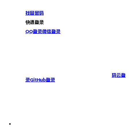
找回密码
快速登录
QQ登录
微信登录
码云登
录
GitHub登录