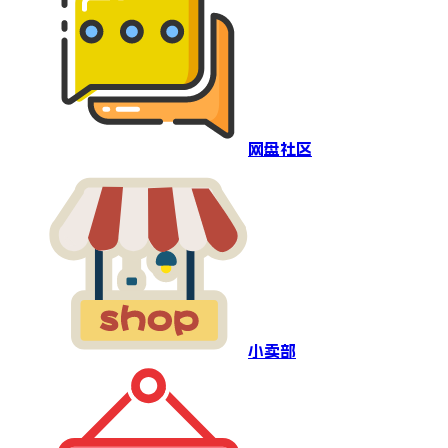
网盘社区
小卖部