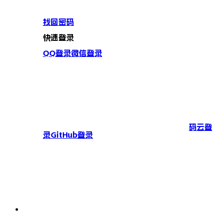
找回密码
快速登录
QQ登录
微信登录
码云登
录
GitHub登录