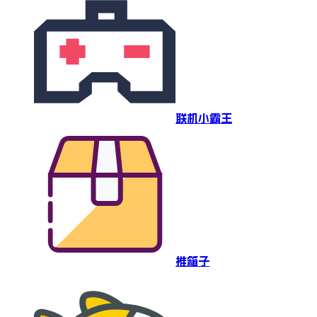
联机小霸王
推箱子