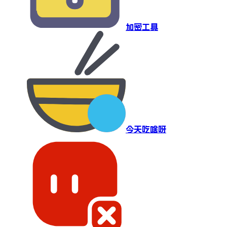
加密工具
今天吃啥呀