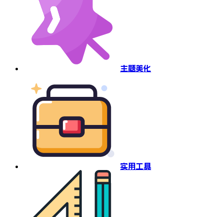
主题美化
实用工具