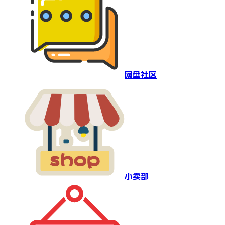
网盘社区
小卖部