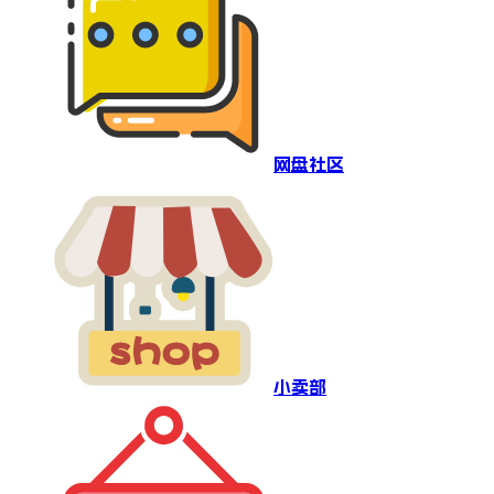
网盘社区
小卖部