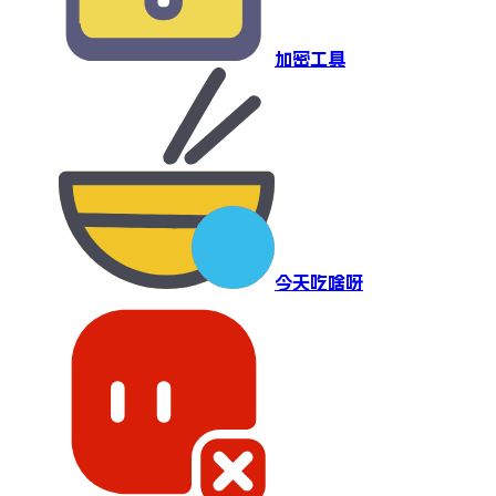
加密工具
今天吃啥呀