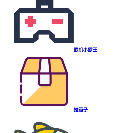
联机小霸王
推箱子