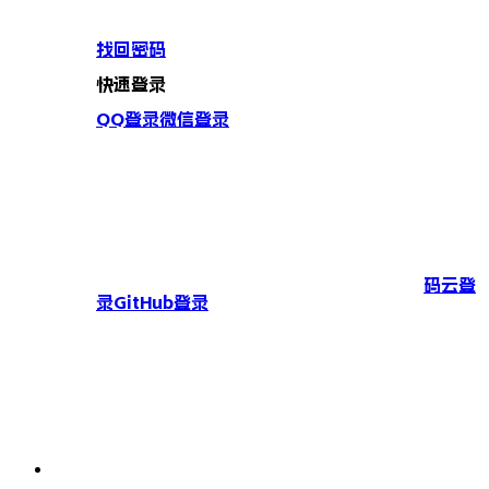
找回密码
快速登录
QQ登录
微信登录
码云登
录
GitHub登录