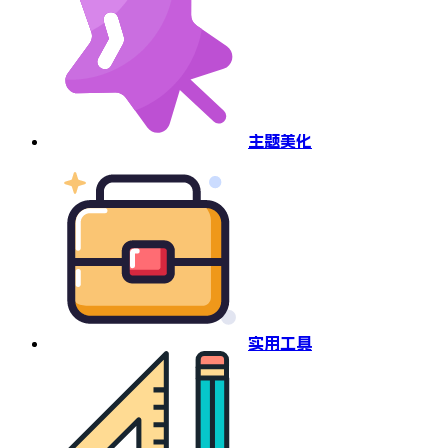
主题美化
实用工具