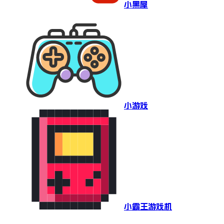
小黑屋
小游戏
小霸王游戏机