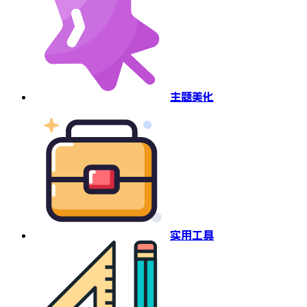
主题美化
实用工具