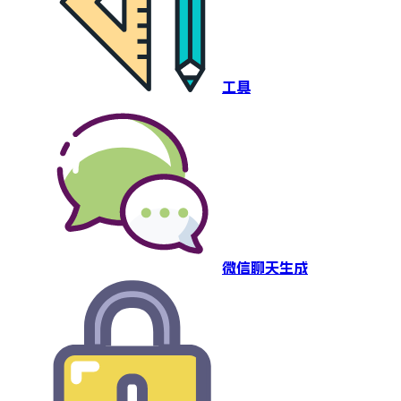
工具
微信聊天生成