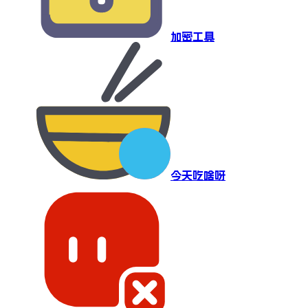
加密工具
今天吃啥呀