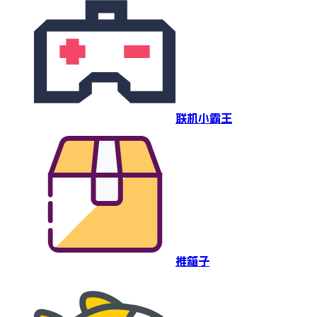
联机小霸王
推箱子