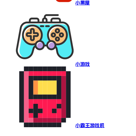
小黑屋
小游戏
小霸王游戏机