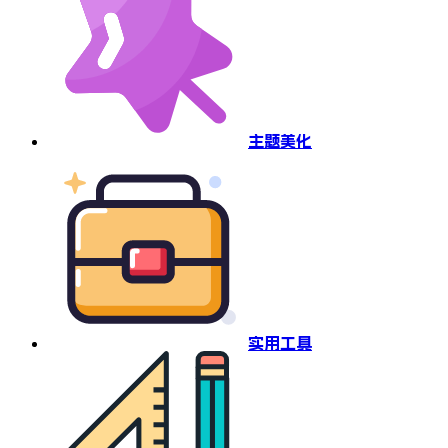
主题美化
实用工具