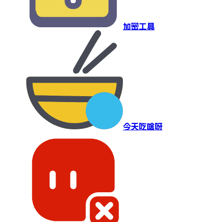
加密工具
今天吃啥呀