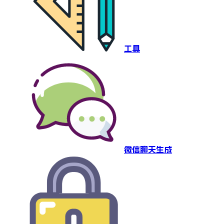
工具
微信聊天生成