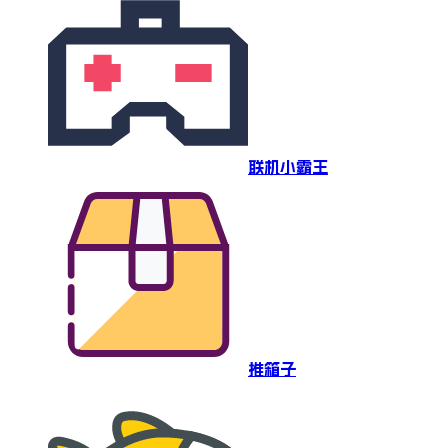
联机小霸王
推箱子