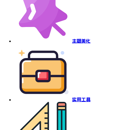
主题美化
实用工具