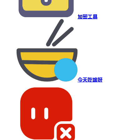
加密工具
今天吃啥呀