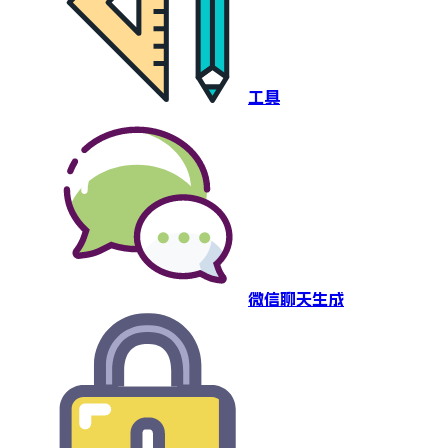
工具
微信聊天生成