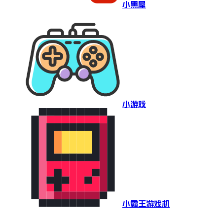
小黑屋
小游戏
小霸王游戏机