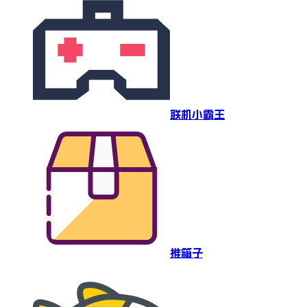
联机小霸王
推箱子