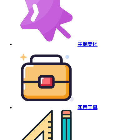
主题美化
实用工具