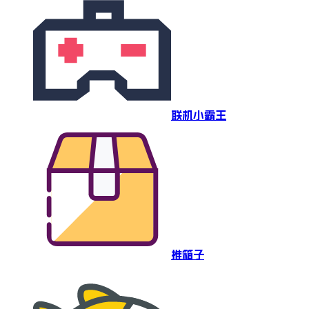
联机小霸王
推箱子