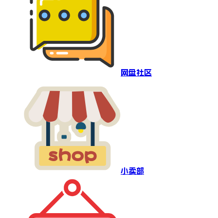
网盘社区
小卖部