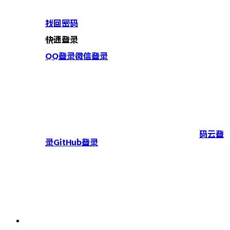
找回密码
快速登录
QQ登录
微信登录
码云登
录
GitHub登录