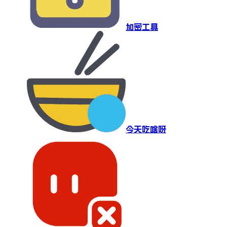
加密工具
今天吃啥呀