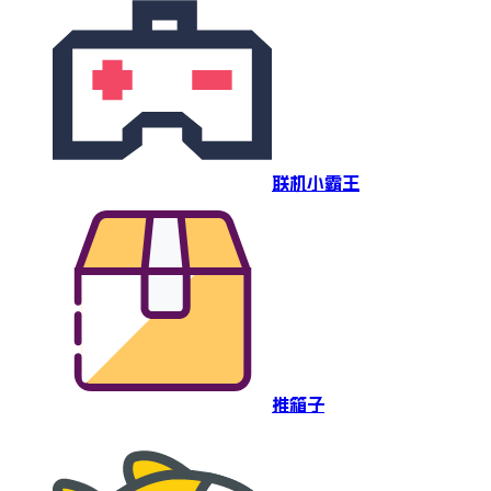
联机小霸王
推箱子