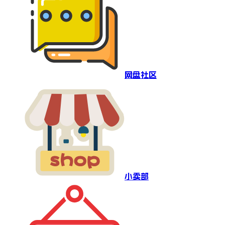
网盘社区
小卖部