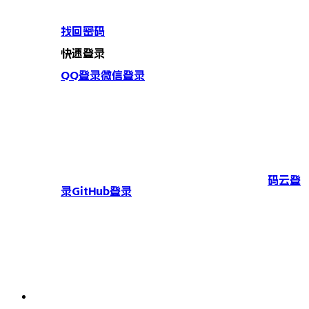
找回密码
快速登录
QQ登录
微信登录
码云登
录
GitHub登录