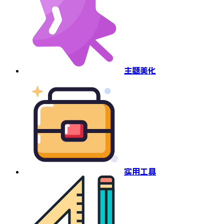
主题美化
实用工具