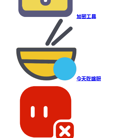
加密工具
今天吃啥呀