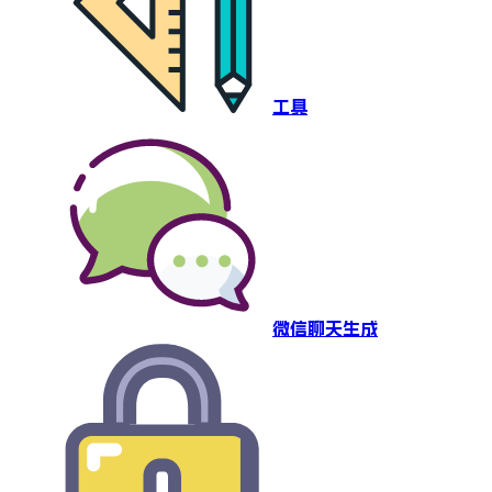
工具
微信聊天生成