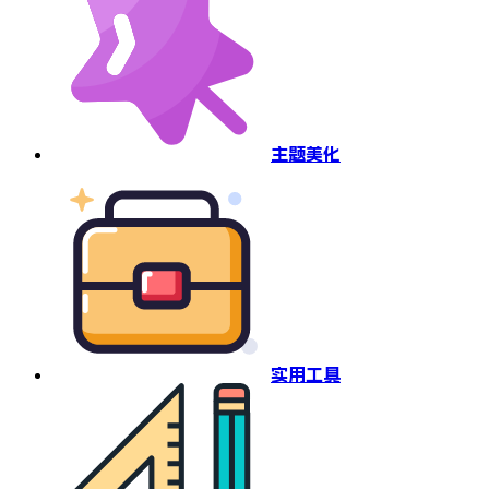
主题美化
实用工具