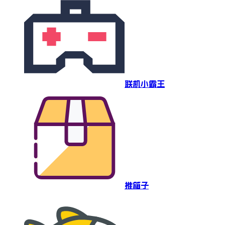
联机小霸王
推箱子