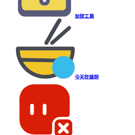
加密工具
今天吃啥呀