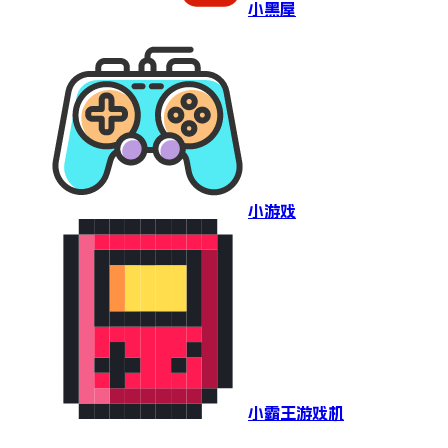
小黑屋
小游戏
小霸王游戏机