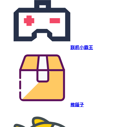
联机小霸王
推箱子