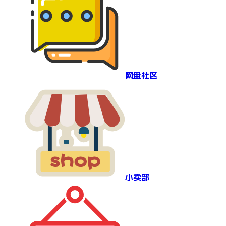
网盘社区
小卖部