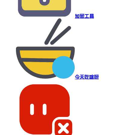
加密工具
今天吃啥呀