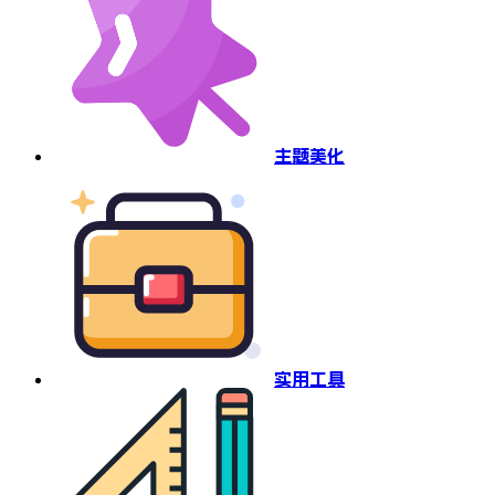
主题美化
实用工具