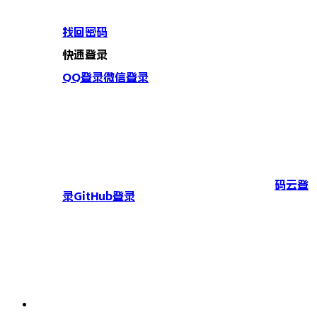
找回密码
快速登录
QQ登录
微信登录
码云登
录
GitHub登录