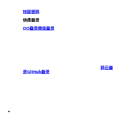
找回密码
快速登录
QQ登录
微信登录
码云登
录
GitHub登录