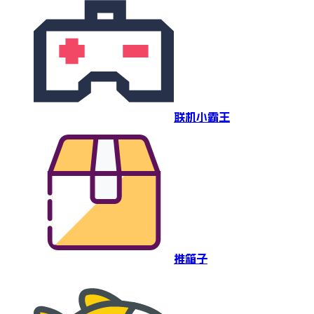
联机小霸王
推箱子