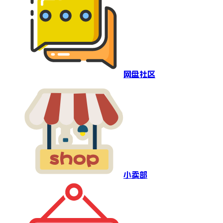
网盘社区
小卖部