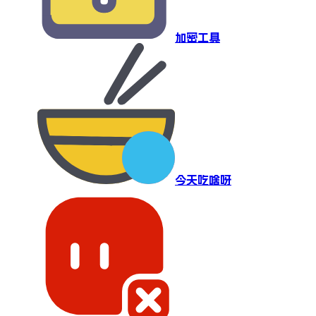
加密工具
今天吃啥呀