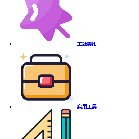
主题美化
实用工具