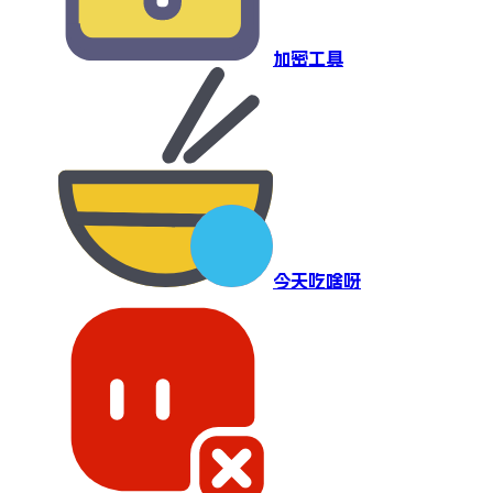
加密工具
今天吃啥呀