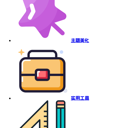
主题美化
实用工具