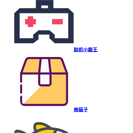
联机小霸王
推箱子