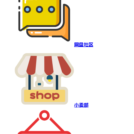
网盘社区
小卖部