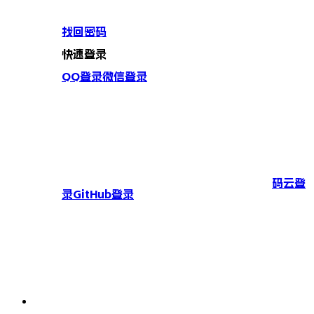
找回密码
快速登录
QQ登录
微信登录
码云登
录
GitHub登录