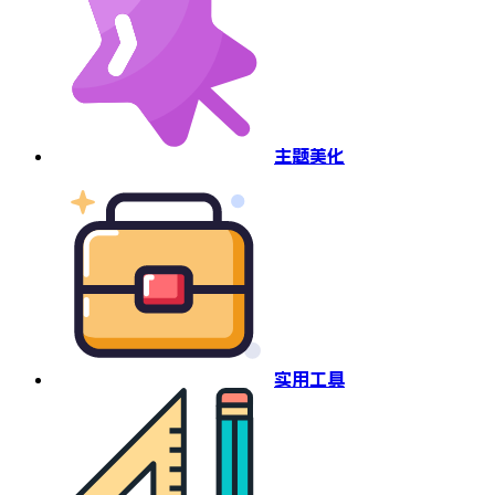
主题美化
实用工具