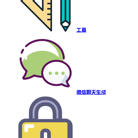
工具
微信聊天生成