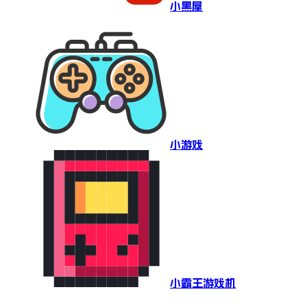
小黑屋
小游戏
小霸王游戏机