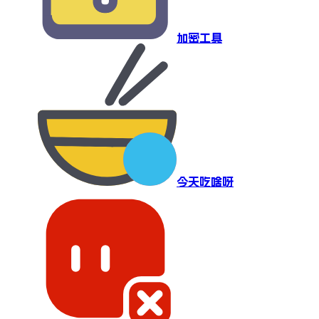
加密工具
今天吃啥呀