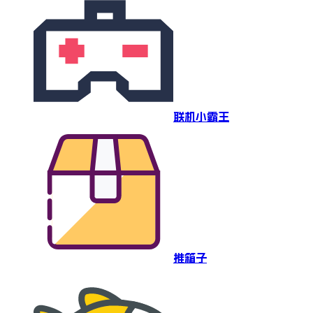
联机小霸王
推箱子