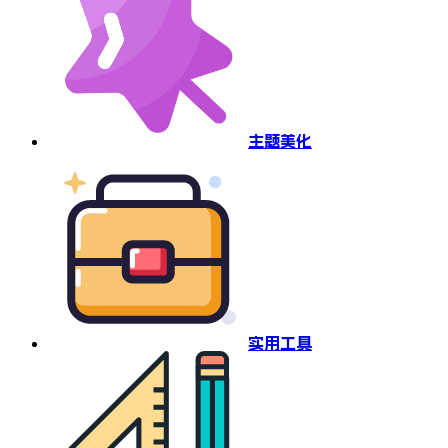
主题美化
实用工具