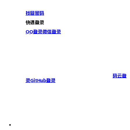
找回密码
快速登录
QQ登录
微信登录
码云登
录
GitHub登录