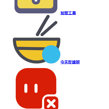
加密工具
今天吃啥呀