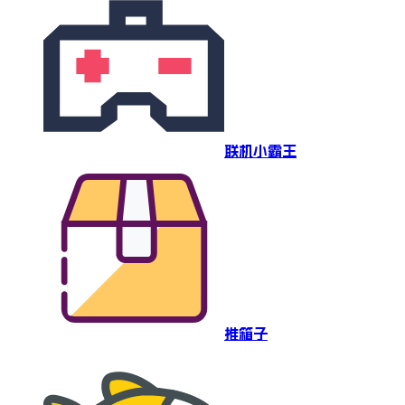
联机小霸王
推箱子