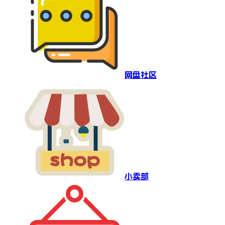
网盘社区
小卖部