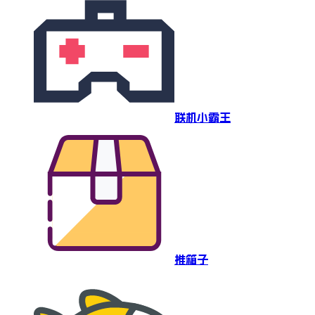
联机小霸王
推箱子