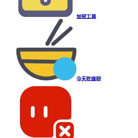
加密工具
今天吃啥呀