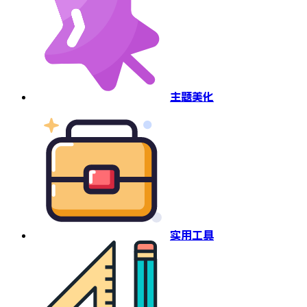
主题美化
实用工具