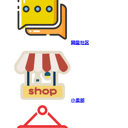
网盘社区
小卖部