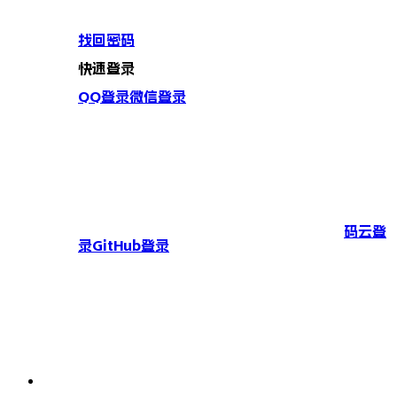
找回密码
快速登录
QQ登录
微信登录
码云登
录
GitHub登录