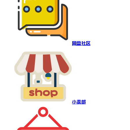
网盘社区
小卖部