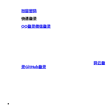
找回密码
快速登录
QQ登录
微信登录
码云登
录
GitHub登录