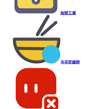
加密工具
今天吃啥呀