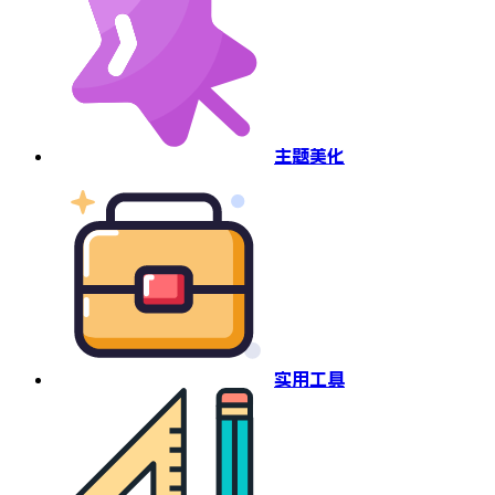
主题美化
实用工具