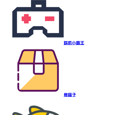
联机小霸王
推箱子