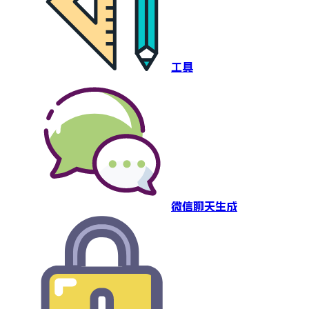
工具
微信聊天生成