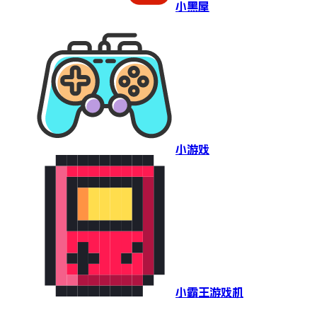
小黑屋
小游戏
小霸王游戏机