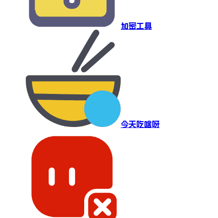
加密工具
今天吃啥呀