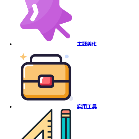
主题美化
实用工具