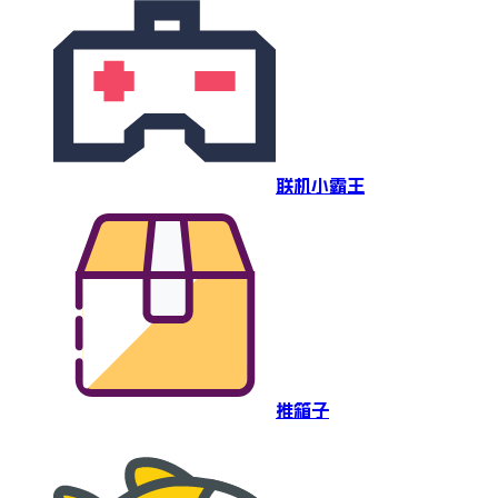
联机小霸王
推箱子