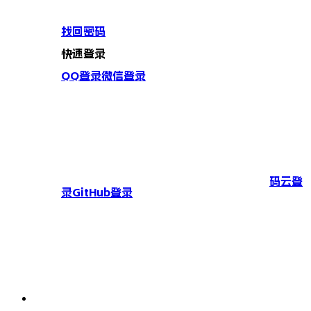
找回密码
快速登录
QQ登录
微信登录
码云登
录
GitHub登录