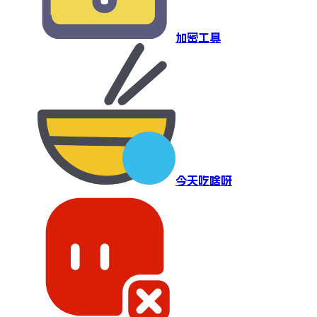
加密工具
今天吃啥呀