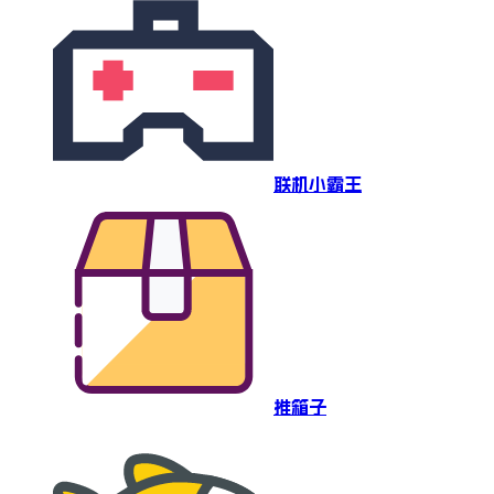
联机小霸王
推箱子