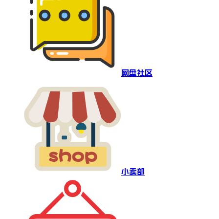
网盘社区
小卖部