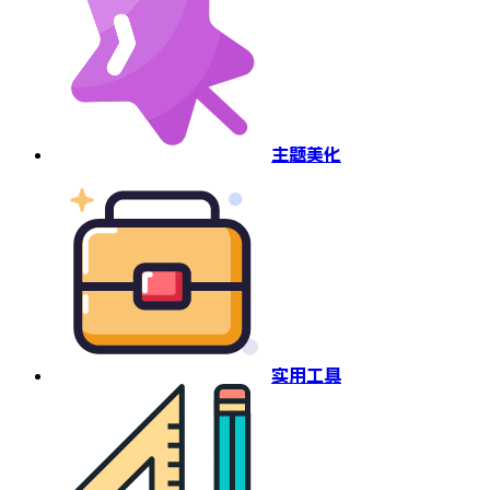
主题美化
实用工具